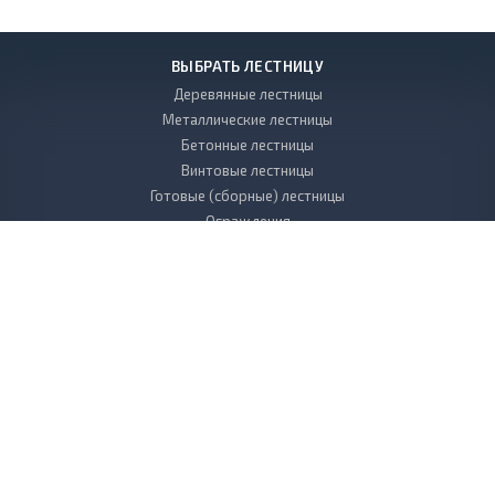
ВЫБРАТЬ ЛЕСТНИЦУ
Деревянные лестницы
Металлические лестницы
Бетонные лестницы
Винтовые лестницы
Готовые (сборные) лестницы
Ограждения
УСЛУГИ
Проектирование и дизайн лестниц
Производство лестниц
Монтаж и установка лестниц
КОМПАНИЯ
НАШИ РАБОТЫ
КОНТАКТЫ
ФОТОГАЛЕРЕЯ