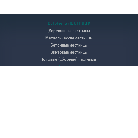
ВЫБРАТЬ ЛЕСТНИЦУ
Деревянные лестницы
Металлические лестницы
Бетонные лестницы
Винтовые лестницы
Готовые (сборные) лестницы
Ограждения
УСЛУГИ
Проектирование и дизайн лестниц
Производство лестниц
Монтаж и установка лестниц
КОМПАНИЯ
НАШИ РАБОТЫ
КОНТАКТЫ