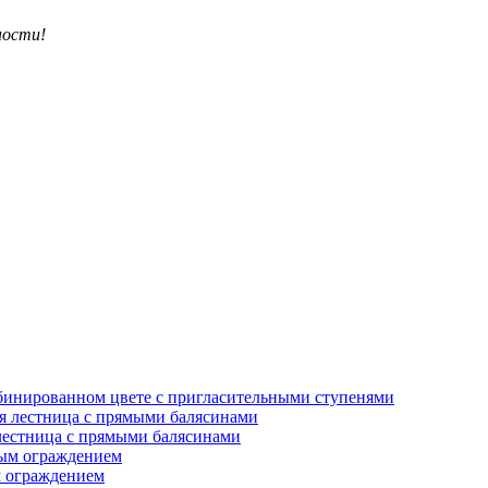
ности!
бинированном цвете с пригласительными ступенями
 лестница с прямыми балясинами
м ограждением