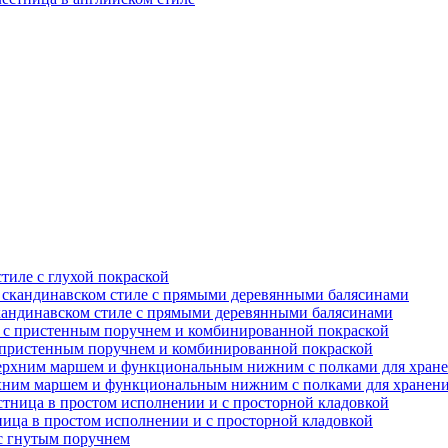
тиле с глухой покраской
скандинавском стиле с прямыми деревянными балясинами
с пристенным поручнем и комбинированной покраской
рхним маршем и функциональным нижним с полками для хранен
ница в простом исполнении и с просторной кладовкой