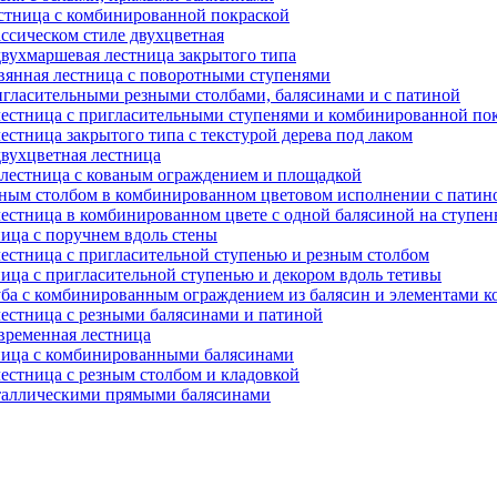
естница с комбинированной покраской
ссическом стиле двухцветная
двухмаршевая лестница закрытого типа
вянная лестница с поворотными ступенями
игласительными резными столбами, балясинами и с патиной
лестница с пригласительными ступенями и комбинированной по
естница закрытого типа с текстурой дерева под лаком
двухцветная лестница
 лестница с кованым ограждением и площадкой
езным столбом в комбинированном цветовом исполнении с патин
лестница в комбинированном цвете с одной балясиной на ступен
ница с поручнем вдоль стены
лестница с пригласительной ступенью и резным столбом
ница с пригласительной ступенью и декором вдоль тетивы
уба с комбинированным ограждением из балясин и элементами к
лестница с резными балясинами и патиной
временная лестница
тница с комбинированными балясинами
естница с резным столбом и кладовкой
еталлическими прямыми балясинами