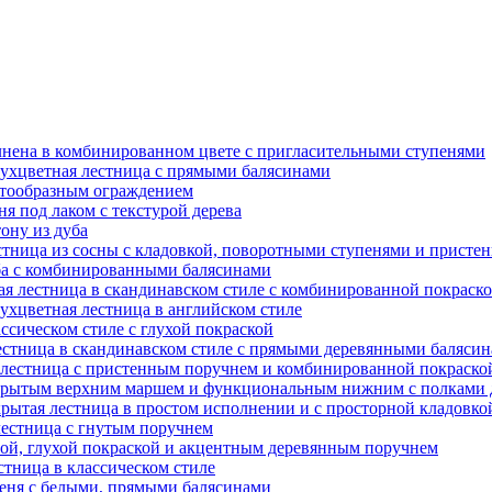
лнена в комбинированном цвете с пригласительными ступенями
вухцветная лестница с прямыми балясинами
стообразным ограждением
я под лаком с текстурой дерева
ону из дуба
стница из сосны с кладовкой, поворотными ступенями и прист
уба с комбинированными балясинами
ая лестница в скандинавском стиле с комбинированной покраск
ухцветная лестница в английском стиле
ссическом стиле с глухой покраской
естница в скандинавском стиле с прямыми деревянными баляси
 лестница с пристенным поручнем и комбинированной покраско
ткрытым верхним маршем и функциональным нижним с полками 
крытая лестница в простом исполнении и с просторной кладовко
лестница с гнутым поручнем
лой, глухой покраской и акцентным деревянным поручнем
стница в классическом стиле
сеня с белыми, прямыми балясинами