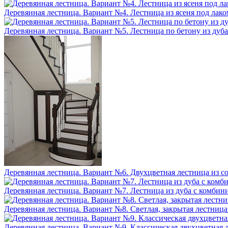
Деревянная лестница. Вариант №4. Лестница из ясеня под лако
Деревянная лестница. Вариант №5. Лестница по бетону из дуба
Деревянная лестница. Вариант №6. Двухцветная лестница из 
Деревянная лестница. Вариант №7. Лестница из дуба с комби
Деревянная лестница. Вариант №8. Светлая, закрытая лестниц
Деревянная лестница. Вариант №9. Классическая двухцветная 