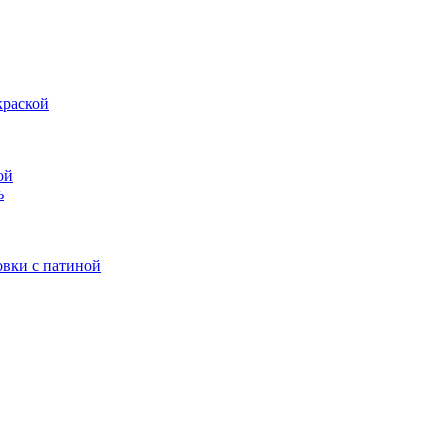
краской
ой
ь
овки с патиной