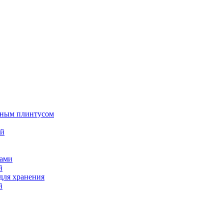
енным плинтусом
ой
нами
й
для хранения
й