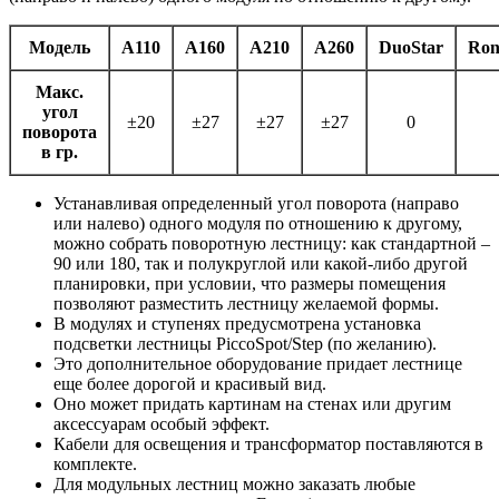
Модель
A110
A160
A210
A260
DuoStar
Ron
Макс.
угол
±20
±27
±27
±27
0
поворота
в гр.
Устанавливая определенный угол поворота (направо
или налево) одного модуля по отношению к другому,
можно собрать поворотную лестницу: как стандартной –
90 или 180, так и полукруглой или какой-либо другой
планировки, при условии, что размеры помещения
позволяют разместить лестницу желаемой формы.
В модулях и ступенях предусмотрена установка
подсветки лестницы PiccoSpot/Step (по желанию).
Это дополнительное оборудование придает лестнице
еще более дорогой и красивый вид.
Оно может придать картинам на стенах или другим
аксессуарам особый эффект.
Кабели для освещения и трансформатор поставляются в
комплекте.
Для модульных лестниц можно заказать любые