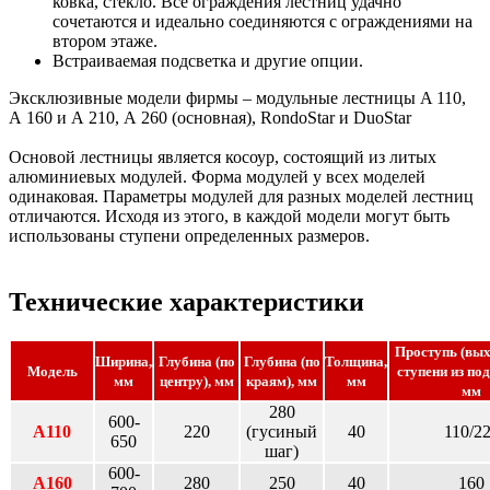
ковка, стекло. Все ограждения лестниц удачно
сочетаются и идеально соединяются с ограждениями на
втором этаже.
Встраиваемая подсветка и другие опции.
Эксклюзивные модели фирмы – модульные лестницы A 110,
А 160 и А 210, А 260 (основная), RondoStar и DuoStar
Основой лестницы является косоур, состоящий из литых
алюминиевых модулей. Форма модулей у всех моделей
одинаковая. Параметры модулей для разных моделей лестниц
отличаются. Исходя из этого, в каждой модели могут быть
использованы ступени определенных размеров.
Технические характеристики
Проступь (вых
Ширина,
Глубина (по
Глубина (по
Толщина,
Модель
ступени из под
мм
центру), мм
краям), мм
мм
мм
280
600-
А110
220
(гусиный
40
110/2
650
шаг)
600-
А160
280
250
40
160