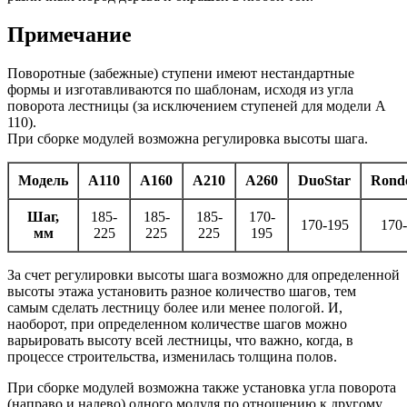
Примечание
Поворотные (забежные) ступени имеют нестандартные
формы и изготавливаются по шаблонам, исходя из угла
поворота лестницы (за исключением ступеней для модели А
110).
При сборке модулей возможна регулировка высоты шага.
Модель
A110
A160
A210
A260
DuoStar
Rond
Шаг,
185-
185-
185-
170-
170-195
170
мм
225
225
225
195
За счет регулировки высоты шага возможно для определенной
высоты этажа установить разное количество шагов, тем
самым сделать лестницу более или менее пологой. И,
наоборот, при определенном количестве шагов можно
варьировать высоту всей лестницы, что важно, когда, в
процессе строительства, изменилась толщина полов.
При сборке модулей возможна также установка угла поворота
(направо и налево) одного модуля по отношению к другому.