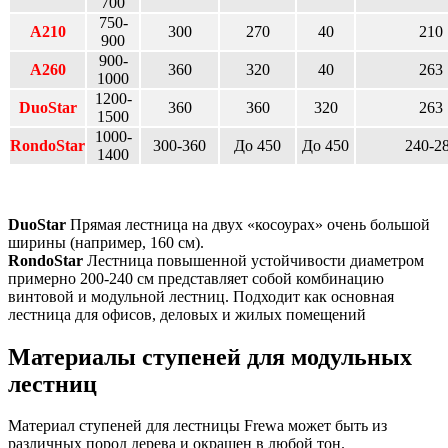
700
750-
А210
300
270
40
210
900
900-
А260
360
320
40
263
1000
1200-
DuoStar
360
360
320
263
1500
1000-
RondoStar
300-360
До 450
До 450
240-2
1400
DuoStar
Прямая лестница на двух «косоурах» очень большой
ширины (например, 160 см).
RondoStar
Лестница повышенной устойчивости диаметром
примерно 200-240 см представляет собой комбинацию
винтовой и модульной лестниц. Подходит как основная
лестница для офисов, деловых и жилых помещений
Материалы ступеней для модульных
лестниц
Материал ступеней для лестницы Frewa может быть из
различных пород дерева и окрашен в любой тон.