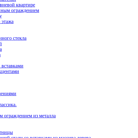
вневой квартире
анным ограждением
у
 этажа
нного стекла
й
а
а
 вставками
кцентами
дениями
лассика.
ым ограждением из металла
стницы
ей стали со вставками из массива дерева