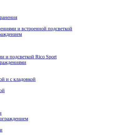
хранения
дениями и встроенной подсветкой
раждением
и и подсветкой Rico Sport
граждениями
ой и с кладовкой
ой
и
 ограждением
и