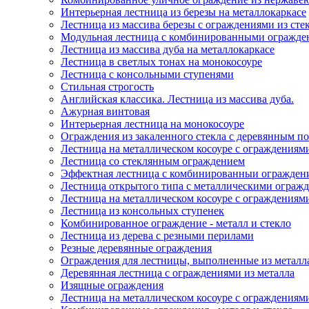
Интерьерная лестница из березы на металлокаркасе
Лестница из массива березы с ограждениями из сте
Модульная лестница с комбинированными огражде
Лестница из массива дуба на металлокаркасе
Лестница в светлых тонах на монокосоуре
Лестница с консольными ступенями
Стильная строгость
Английская классика. Лестница из массива дуба.
Ажурная винтовая
Интерьерная лестница на монокосоуре
Ограждения из закаленного стекла с деревянным п
Лестница на металлическом косоуре с ограждениями
Лестница со стеклянным ограждением
Эффектная лестница с комбинированныи огражден
Лестница открытого типа с металлическими ограж
Лестница на металлическом косоуре с ограждениями
Лестница из консольных ступенек
Комбинированное ограждение - металл и стекло
Лестница из дерева с резными перилами
Резные деревянные ограждения
Ограждения для лестницы, выполненные из металл
Деревянная лестница с ограждениями из металла
Изящные ограждения
Лестница на металлическом косоуре с ограждениям