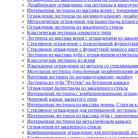
Дизайнерское ограждение для лестницы в многоуро
Интерьерная лестница из массива ясеня с тониров
Ограждение лестницы по индивидуальному дизайн
Металлическое ограждение для балюстрады второго
Ограждение лестницы из закаленного стекла
Классическая лестница открытого типа
Лестница из массива ясеня с ограждением из закале
Стеклянное ограждение с позолоченной фурнитуро
Стеклянное ограждение с фурнитурой черного цвет
Лестница из массива дуба с ограждением из металл
Классическая лестница из ясеня
Изысканное ограждение из металла со стеклянными
Модульная лестница дополненная дизайнерскими а
Винтовая лестница по индивидуальному дизайну
Лестница из дуба "Рустик" на бетонном каркасе
Ограждение балюстрады из закаленного стекла
Интерьерная лестница с комбинированными ограж
Черновой каркас закрытого типа
Интерьерная лестница из массива дерева. Строгая к
Стеклянное ограждения для интерьерной лестницы
Интерьерная лестница из массива дуба с лаконичн
Интерьерная лестница на металлическом каркасе
Ограждения из закаленного стекла
Комбинированное ограждение для интерьерной ле
Комбинированное уличное ограждение из нержавеющ