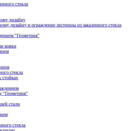
ленного стекла
ному дизайну
ому дизайну и ограждение лестницы из закаленного стекла
дением "Геометрия"
ми ковки
нием
ением
ного стекла
 стойках
раждением
у "Геометрия"
щей стали
нием
нного стекла
жателях