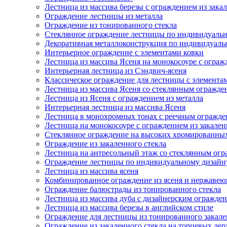
Лестница из массива березы с ограждением из зака
Ограждение лестницы из металла
Ограждение из тонированного стекла
Стеклянное ограждение лестницы по индивидуаль
Декоративная металлоконструкция по индивидуальн
Интерьерное ограждение с элементами ковки
Лестница из массива Ясеня на монокосоуре с ограж
Интерьерная лестница из Сэндвич-ясеня
Классическое ограждение для лестницы с элемента
Лестница из массива Ясеня со стеклянным огражде
Лестница из Ясеня с ограждением из металла
Интерьерная лестница из массива Ясеня
Лестница в монохромных тонах с реечным огражд
Лестница на монокосоуре с ограждением из закален
Стеклянное ограждение на высоких хромированных
Ограждение из закаленного стекла
Лестница на антресольный этаж со стеклянным ог
Ограждение лестницы по индивидуальному дизайн
Лестница из массива ясеня
Комбинированное ограждение из ясеня и нержавею
Ограждение балюстрады из тонированного стекла
Лестница из массива дуба с дизайнерским огражде
Лестница из массива березы в английском стиле
Ограждение для лестницы из тонированного закале
Ограждение из закаленного стекла на торцевых дер