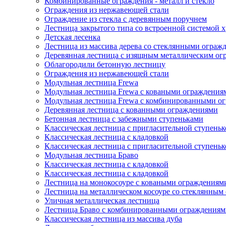
Комбинированные ограждения - металл и стекло
Ограждения из нержавеющей стали
Ограждение из стекла с деревянным поручнем
Лестница закрытого типа со встроенной системой 
Детская лесенка
Лестница из массива дерева со стеклянными ограж
Деревянная лестница с изящным металлическим ог
Облагородили бетонную лестницу
Ограждения из нержавеющей стали
Модульная лестница Frewa
Модульная лестница Frewa с коваными ограждениям
Модульная лестница Frewa с комбинированными о
Деревянная лестница с кованными ограждениями
Бетонная лестница с забежными ступеньками
Классическая лестница с пригласительной ступеньк
Классическая лестница с кладовкой
Классическая лестница с пригласительной ступеньк
Модульная лестница Браво
Классическая лестница с кладовкой
Классическая лестница с кладовкой
Лестница на монокосоуре с коваными ограждениям
Лестница на металлическом косоуре со стеклянным
Уличная металлическая лестница
Лестница Браво с комбинированными ограждениям
Классическая лестница из массива дуба