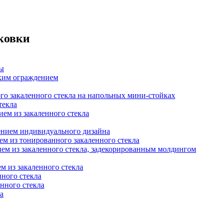
ковки
цы
ским ограждением
о закаленного стекла на напольных мини-стойках
текла
ием из закаленного стекла
ением индивидуального дизайна
ем из тонированного закаленного стекла
ием из закаленного стекла, задекорированным молдингом
м из закаленного стекла
нного стекла
нного стекла
а