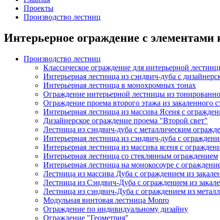
Проекты
Производство лестниц
Интерьерное ограждение с элементами 
Производство лестниц
Классическое ограждение для интерьерной лестни
Интерьерная лестница из сэндвич-дуба с дизайнер
Интерьерная лестница в монохромных тонах
Ограждение интерьерной лестницы из тонированног
Ограждение проема второго этажа из закаленного с
Интерьерная лестница из массива Ясеня с огражден
Дизайнерское ограждение проема "Второй свет"
Лестница из сэндвич-дуба с металлическим огражд
Интерьерная лестница из сэндвич-дуба с ограждени
Интерьерная лестница из массива ясеня с огражден
Интерьерная лестница со стеклянным ограждением
Интерьерная лестница на монокосоуре с ограждение
Лестница из массива Дуба с ограждением из закале
Лестница из Сэндвич-Дуба с ограждением из закале
Лестница из сэндвич-Дуба с ограждением из металл
Модульная винтовая лестница Monro
Ограждение по индивидуальному дизайну
Ограждение "Геометрия"