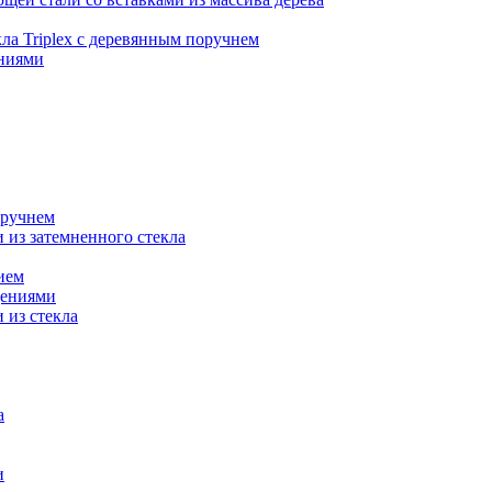
кла Triplex с деревянным поручнем
ниями
оручнем
 из затемненного стекла
ием
дениями
 из стекла
а
и