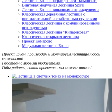
Лестница Браво с ограждением "Композит"
Винтовая модульная лестница Spiral
Лестница Браво с кованными ограждениями
Классическая деревянная лестница с
пригласительной и с забежными ступенями
Классическая лестница с комбинированными
ограждениями
Классическая лестница "Кипарисовая"
Классическая открытая лестница
Проект Комарово
Модульная лестница Браво
Проектируем, производим и монтируем лестницы любой
сложности!
Работаем с любыми бюджетами.
Годы работы, сотни проектов - мы можем многое!