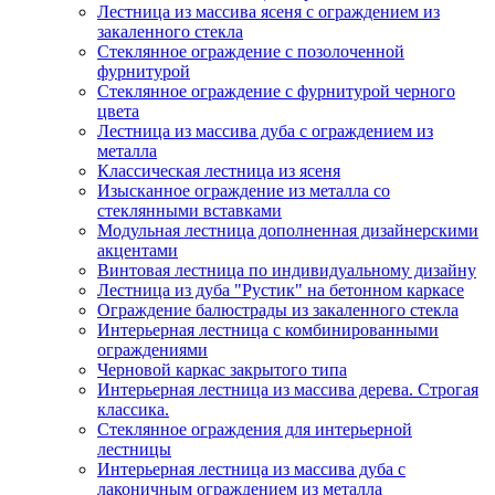
Лестница из массива ясеня с ограждением из
закаленного стекла
Стеклянное ограждение с позолоченной
фурнитурой
Стеклянное ограждение с фурнитурой черного
цвета
Лестница из массива дуба с ограждением из
металла
Классическая лестница из ясеня
Изысканное ограждение из металла со
стеклянными вставками
Модульная лестница дополненная дизайнерскими
акцентами
Винтовая лестница по индивидуальному дизайну
Лестница из дуба "Рустик" на бетонном каркасе
Ограждение балюстрады из закаленного стекла
Интерьерная лестница с комбинированными
ограждениями
Черновой каркас закрытого типа
Интерьерная лестница из массива дерева. Строгая
классика.
Стеклянное ограждения для интерьерной
лестницы
Интерьерная лестница из массива дуба с
лаконичным ограждением из металла