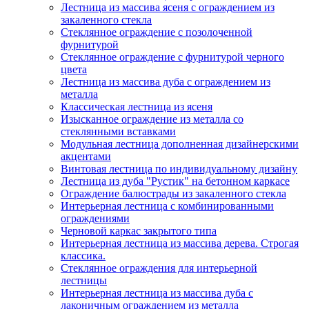
Лестница из массива ясеня с ограждением из
закаленного стекла
Стеклянное ограждение с позолоченной
фурнитурой
Стеклянное ограждение с фурнитурой черного
цвета
Лестница из массива дуба с ограждением из
металла
Классическая лестница из ясеня
Изысканное ограждение из металла со
стеклянными вставками
Модульная лестница дополненная дизайнерскими
акцентами
Винтовая лестница по индивидуальному дизайну
Лестница из дуба "Рустик" на бетонном каркасе
Ограждение балюстрады из закаленного стекла
Интерьерная лестница с комбинированными
ограждениями
Черновой каркас закрытого типа
Интерьерная лестница из массива дерева. Строгая
классика.
Стеклянное ограждения для интерьерной
лестницы
Интерьерная лестница из массива дуба с
лаконичным ограждением из металла