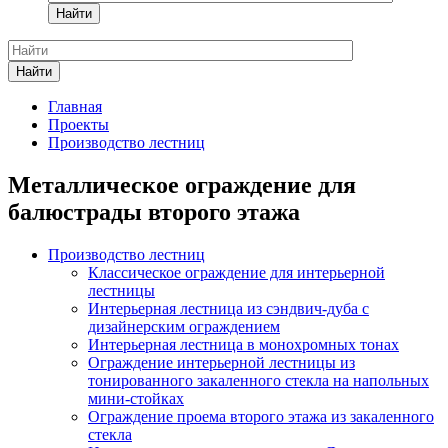
Найти
Найти
Главная
Проекты
Производство лестниц
Металлическое ограждение для
балюстрады второго этажа
Производство лестниц
Классическое ограждение для интерьерной
лестницы
Интерьерная лестница из сэндвич-дуба с
дизайнерским ограждением
Интерьерная лестница в монохромных тонах
Ограждение интерьерной лестницы из
тонированного закаленного стекла на напольных
мини-стойках
Ограждение проема второго этажа из закаленного
стекла