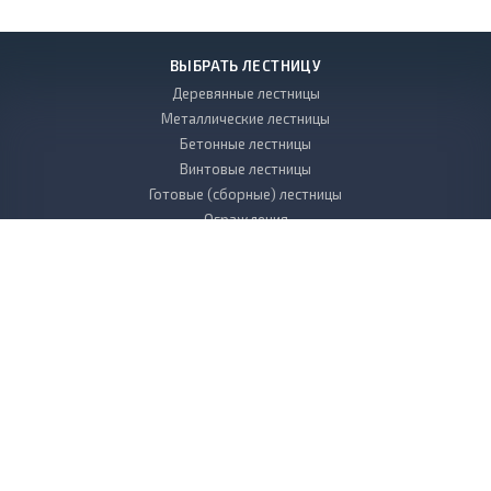
ВЫБРАТЬ ЛЕСТНИЦУ
Деревянные лестницы
Металлические лестницы
Бетонные лестницы
Винтовые лестницы
Готовые (сборные) лестницы
Ограждения
УСЛУГИ
Проектирование и дизайн лестниц
Производство лестниц
Монтаж и установка лестниц
КОМПАНИЯ
НАШИ РАБОТЫ
КОНТАКТЫ
ФОТОГАЛЕРЕЯ